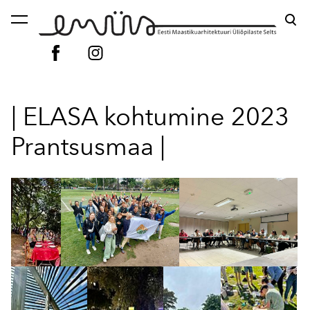
lisati ostukorvi.
Vaata ostukorvi
| ELASA kohtumine 2023
Prantsusmaa |