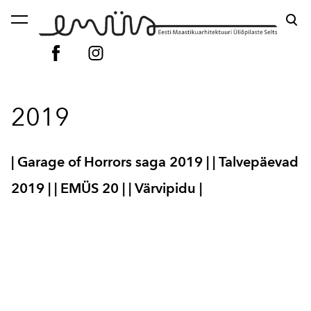
lisati ostukorvi.
Vaata ostukorvi
2019
| Garage of Horrors saga 2019 |
| Talvepäevad
2019 |
| EMÜS 20 |
| Värvipidu |