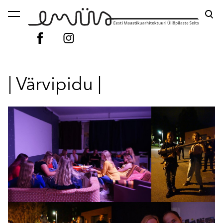
lisati ostukorvi.
Vaata ostukorvi
| Värvipidu |