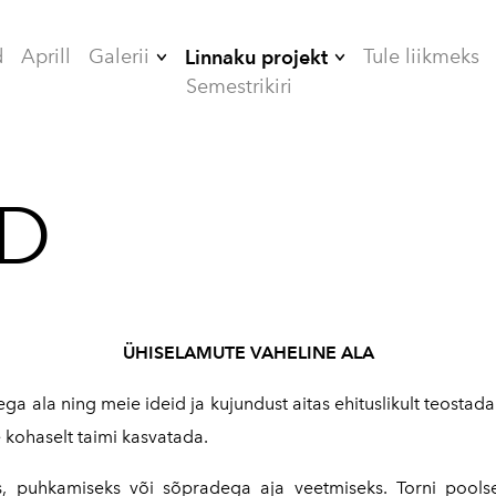
d
Aprill
Galerii
Tule liikmeks
Linnaku projekt
Semestrikiri
2006
ÜHISELAMUD
2007
TEHNIKAMAJA
UD
2008
ZOOMEEDIKUM
2009
EHITAMINE
2010
2012
ÜHISELAMUTE VAHELINE ALA
2013
ga ala ning meie ideid ja kujundust aitas ehituslikult teosta
2014
e kohaselt taimi kasvatada.
2015
 puhkamiseks või sõpradega aja veetmiseks. Torni poolse