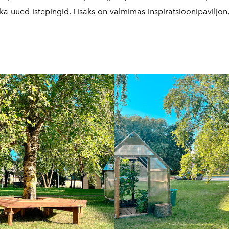
2016
ka uued istepingid. Lisaks on valmimas inspiratsioonipaviljon
2017
2018
2019
2020
2021
2022
2023
2024
2025