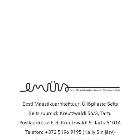
2016
2017
2018
2019
2020
2021
2022
2023
Eesti Maastikuarhitektuuri Üliõpilaste Selts
2024
Seltsiruumid: Kreutzwaldi 56/3, Tartu
2025
Postiaadress: F. R. Kreutzwaldi 5, Tartu 51014
Telefon: +372 5196 9195 (Kelly Sinijärv)