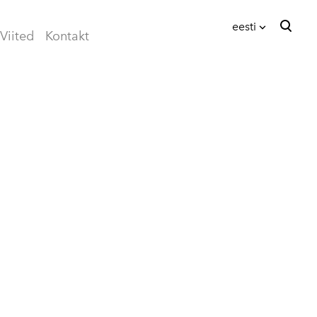
eesti
Viited
Kontakt
lisati ostukorvi.
Vaata ostukorvi
eesti
English