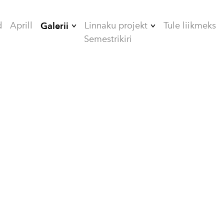
d
Aprill
Linnaku projekt
Tule liikmeks
Galerii
Semestrikiri
2006
ÜHISELAMUD
2007
TEHNIKAMAJA
2008
ZOOMEEDIKUM
2009
EHITAMINE
2010
2012
2013
2014
2015