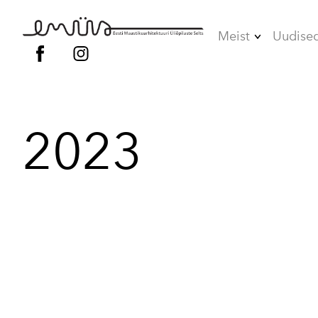
Meist
Uudise
Juhatus
Liikmed
2023
Vilistlased
Põhikiri
Kodukord