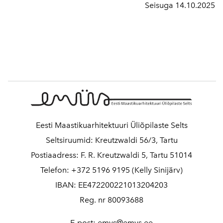
Seisuga 14.10.2025
Eesti Maastikuarhitektuuri Üliõpilaste Selts
Seltsiruumid: Kreutzwaldi 56/3, Tartu
Postiaadress: F. R. Kreutzwaldi 5, Tartu 51014
Telefon: +372 5196 9195 (Kelly Sinijärv)
IBAN: EE472200221013204203
Reg. nr 80093688
E-post: emys@emys.ee