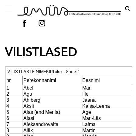
lisati ostukorvi.
Vaata ostukorvi
VILISTLASED