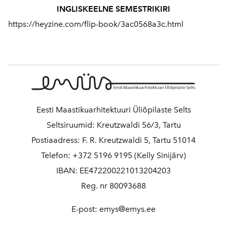
INGLISKEELNE SEMESTRIKIRI
https://heyzine.com/flip-book/3ac0568a3c.html
Eesti Maastikuarhitektuuri Üliõpilaste Selts
Seltsiruumid: Kreutzwaldi 56/3, Tartu
Postiaadress: F. R. Kreutzwaldi 5, Tartu 51014
Telefon: +372 5196 9195 (Kelly Sinijärv)
IBAN: EE472200221013204203
Reg. nr 80093688
E-post: emys@emys.ee