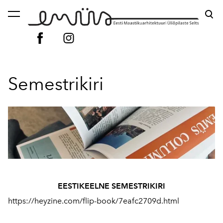
lisati ostukorvi.
Vaata ostukorvi
Semestrikiri
EESTIKEELNE SEMESTRIKIRI
https://heyzine.com/flip-book/7eafc2709d.html