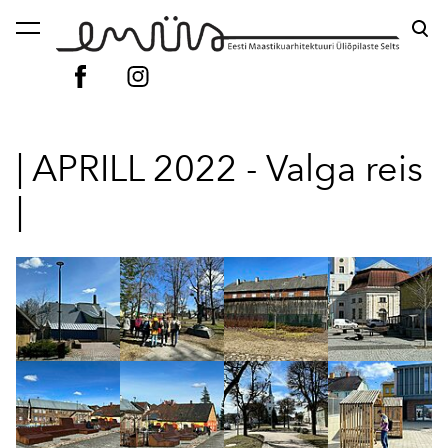
lisati ostukorvi.
Vaata ostukorvi
| APRILL 2022 - Valga reis
|