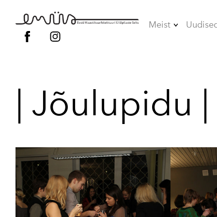
Meist
Uudise
Juhatus
Liikmed
| Jõulupidu |
Vilistlased
Põhikiri
Kodukord