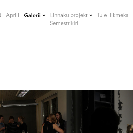
d
Aprill
Linnaku projekt
Tule liikmeks
Galerii
Semestrikiri
2006
ÜHISELAMUD
2007
TEHNIKAMAJA
2008
ZOOMEEDIKUM
2009
EHITAMINE
2010
2012
2013
2014
2015