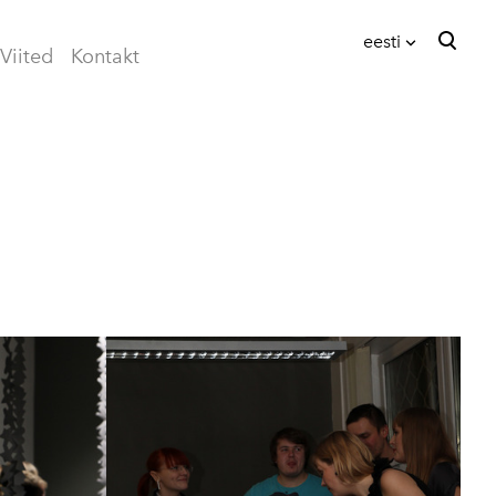
eesti
Viited
Kontakt
lisati ostukorvi.
Vaata ostukorvi
eesti
English