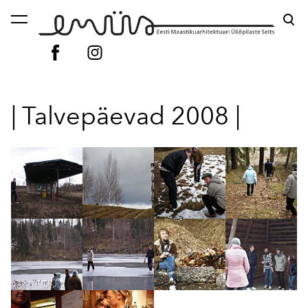
lisati ostukorvi.
Vaata ostukorvi
| Talvepäevad 2008 |