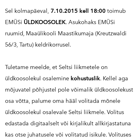
Sel kolmapäeval,
7.10.2015 kell 18:00
toimub
EMÜSi
ÜLDKOOSOLEK
. Asukohaks EMÜSi
ruumid, Maaülikooli Maastikumaja (Kreutzwaldi
56/3, Tartu) keldrikorrusel.
Tuletame meelde, et Seltsi liikmetele on
üldkoosolekul osalemine
kohustuslik
. Kellel aga
mõjuvatel põhjustel pole võimalik üldkoosolekust
osa võtta, palume oma hääl volitada mõnele
üldkoosolekul osalevale Seltsi liikmele. Volitus
edastada digitaalselt või kirjalikult allkirjastatuna
kas otse juhatusele või volitatud isikule. Volituses