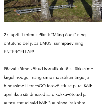
27. aprillil toimus Piknik "Mäng õues" ning
õhtutundidel juba EMÜSi sünnipäev ning
ENTERCELLAR!
Päeval sõime kõhud korralikult täis, lükkasime
kiigel hoogu, mängisime maastikumänge ja
hindasime HernesGO fotovõistluse pilte. Kõik
aprillikuu sündmused said kokkuvõtetud ja
autasustatud said kõik 3 auhinnalist kohta