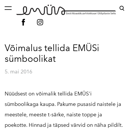
lisati ostukorvi.
Vaata ostukorvi
Võimalus tellida EMÜSi
sümboolikat
5. mai 2016
Nüüdsest on võimalik tellida EMÜS'i
sümboolikaga kaupa. Pakume pusasid naistele ja
meestele, meeste t-särke, naiste toppe ja
poekotte. Hinnad ja täpsed värvid on näha pildilt.