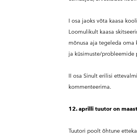
I osa jaoks võta kaasa kooli
Loomulikult kaasa skitseerim
mõnusa aja tegeleda oma ko
ja küsimuste/probleemide 
II osa Sinult erilisi etteva
kommenteerima.
12. aprilli tuutor on maas
Tuutori poolt õhtune ettek