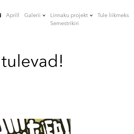
Aprill
Galerii
Linnaku projekt
Tule liikmeks
d
Semestrikiri
2006
ÜHISELAMUD
2007
TEHNIKAMAJA
 tulevad!
2008
ZOOMEEDIKUM
2009
EHITAMINE
2010
2012
2013
2014
2015