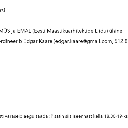
si!
ÜS ja EMAL (Eesti Maastikuarhitektide Liidu) ühine
koordineerib Edgar Kaare (edgar.kaare@gmail.com, 512 8
ti varaseid aegu saada :P sätin siis iseennast kella 18.30-19-ks