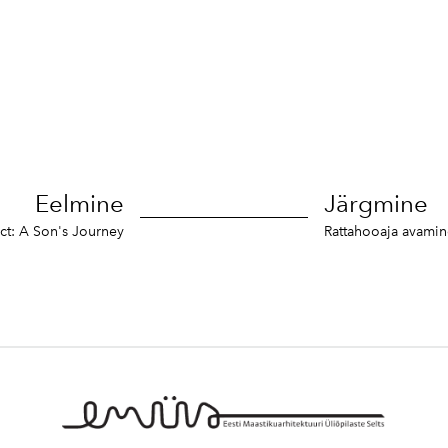
12
Eelmine
Järgmine
t: A Son's Journey
Rattahooaja avamin
2