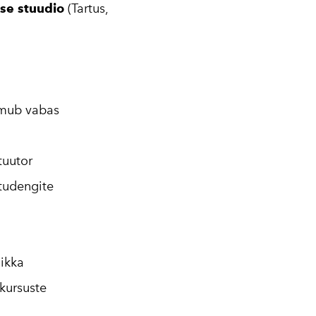
use stuudio
(Tartus,
oimub vabas
tuutor
 tudengite
 ikka
kursuste