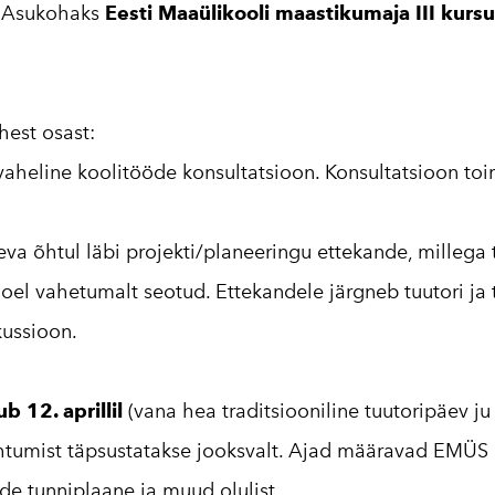
. Asukohaks
Eesti Maaülikooli maastikumaja III kurs
est osast:
e vaheline koolitööde konsultatsioon. Konsultatsioon t
äeva õhtul läbi projekti/planeeringu ettekande, millega 
moel vahetumalt seotud. Ettekandele järgneb tuutori ja
ussioon.
ub
12. aprillil
(vana hea traditsiooniline tuutoripäev ju
htumist täpsustatakse jooksvalt. Ajad määravad EMÜS 
de tunniplaane ja muud olulist.