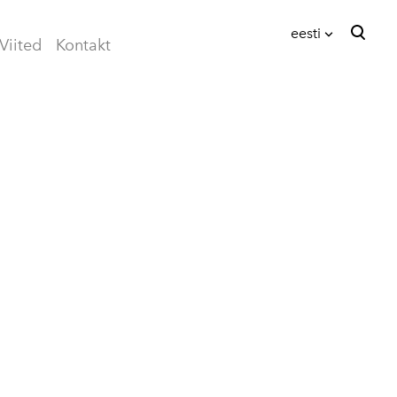
eesti
Viited
Kontakt
lisati ostukorvi.
Vaata ostukorvi
eesti
English