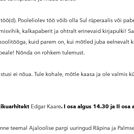
töö(d). Pooleliolev töö võib olla Sul rüperaalis või pabe
isvihik, kalkapaberit ja ohtralt erinevaid kirjapulki! S
olitööga, kuid parem on, kui mõtled juba eelnevalt k
peale! Nõnda on rohkem tulemust.
lmistusi ei nõua. Tule kohale, mõtle kaasa ja ole valmis 
tikuarhitekt
Edgar Kaare
. I osa algus 14.30 ja II osa
anne teemal Ajaloolise pargi uuringud Räpina ja Palms