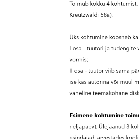
Toimub kokku 4 kohtumist
Kreutzwaldi 58a).
Üks kohtumine koosneb kah
I osa – tuutori ja tudengit
vormis;
II osa – tuutor viib sama p
ise kas autorina või muul 
vaheline teemakohane disk
Esimene kohtumine toim
neljapäev). Ülejäänud 3 ko
esindajad, arvestades kooli