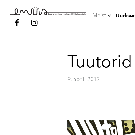
Meist
Uudise
Juhatus
Liikmed
Tuutorid
Vilistlased
Põhikiri
9. aprill 2012
Kodukord