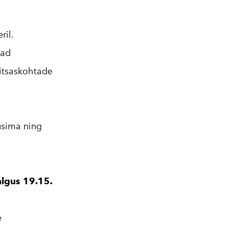
ril.
aad
itsaskohtade
küsima ning
 algus 19.15.
e