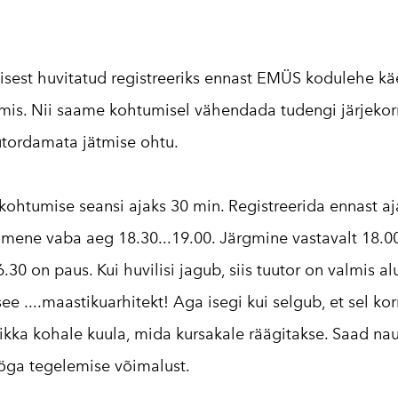
isest huvitatud registreeriks ennast EMÜS kodulehe k
is. Nii saame kohtumisel vähendada tudengi järjekor
utordamata jätmise ohtu.
 kohtumise seansi ajaks 30 min. Registreerida ennast aja
imene vaba aeg 18.30...19.00. Järgmine vastavalt 18.00
.30 on paus. Kui huvilisi jagub, siis tuutor on valmis a
see ....maastikuarhitekt! Aga isegi kui selgub, et sel kor
le ikka kohale kuula, mida kursakale räägitakse. Saad na
ga tegelemise võimalust.