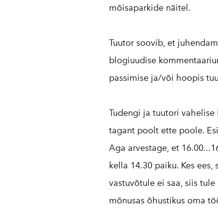
mõisaparkide näitel.
Tuutor soovib, et juhendam
blogiuudise kommentaarium
passimise ja/või hoopis tu
Tudengi ja tuutori vahelise
tagant poolt ette poole. Es
Aga arvestage, et 16.00...16
kella 14.30 paiku. Kes ees, 
vastuvõtule ei saa, siis tu
mõnusas õhustikus oma töö