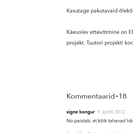
Kasutage pakutavaid õlekõr
Käesolev ettevõtmine on EM
projekt. Tuutori projekti 
Kommentaarid
18
▪
signe kangur
9. aprill 2012
No paistab, et kõik tahavad häs