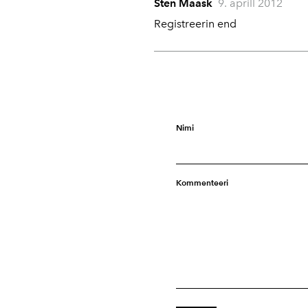
Sten Maask
9. aprill 2012
Registreerin end
edgar
12. aprill 2012
jõuan ehk 15.30 kohale. püüan
arno&piret
12. aprill 2012
Kas ehk saaks veel täna ruttu 
Nimi
edgar
12. aprill 2012
väga hea. olen 16.00 kohal.
Kommenteeri
Karin Ojasoo
12. aprill 2012
Mulle sobib
edgar
12. aprill 2012
Paneme ajagraafiku lukku. Kari
arvestada. Palun anna kiirelt m