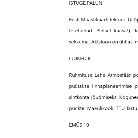
ISTUGE PALUN
Eesti Maastikuarhitektuuri Üliõ
teretulnud! Pintsel kaasa!)
sekkuma. Aktsioon on ühtlasi m
LÕIKED II
Rühmituse Lahe Atmosfäär pool
püütakse linnaplaneerimise p
sihtkohta jõudmiseks. Kogunem
punkte: Maaülikooli, TTÜ Tartu
EMÜS 10