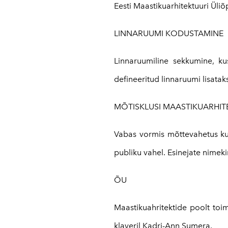
Eesti Maastikuarhitektuuri Üliõ
LINNARUUMI KODUSTAMINE
Linnaruumiline sekkumine, k
defineeritud linnaruumi lisata
MÕTISKLUSI MAASTIKUARHIT
Vabas vormis mõttevahetus kut
publiku vahel. Esinejate nimeki
ÕU
Maastikuahritektide poolt toim
klaveril Kadri-Ann Sumera.