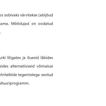
os sobivaks värvitakse (abijõud
 ootama. Möödujad on oodatud
.
rki lõigates ja õuesid läbides
des alternatiivseid võimalusi
ahritektide tegemistega seotud
 kultuuriprogramm.