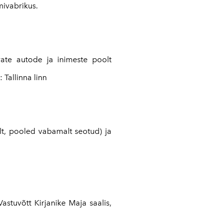
mivabrikus.
ate autode ja inimeste poolt
Tallinna linn
lt, pooled vabamalt seotud) ja
stuvõtt Kirjanike Maja saalis,