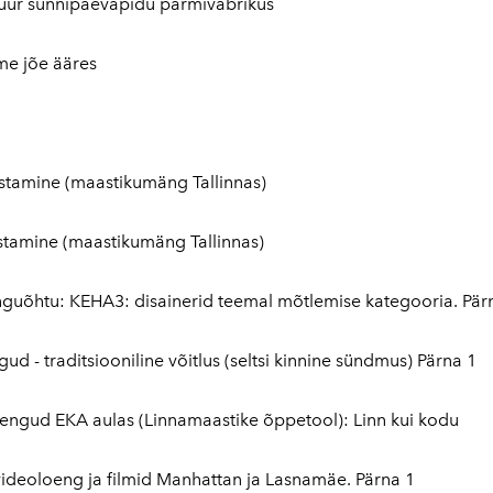
uur sünnipäevapidu pärmivabrikus
ime jõe ääres
stamine (maastikumäng Tallinnas)
tamine (maastikumäng Tallinnas)
guõhtu: KEHA3: disainerid teemal mõtlemise kategooria. Pär
 - traditsiooniline võitlus (seltsi kinnine sündmus) Pärna 1
ngud EKA aulas (Linnamaastike õppetool): Linn kui kodu
videoloeng ja filmid Manhattan ja Lasnamäe. Pärna 1