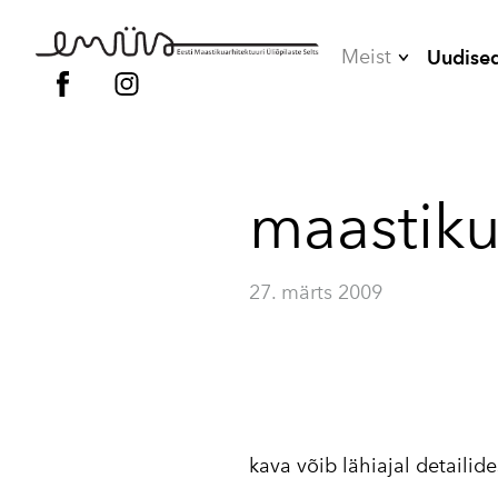
Meist
Uudise
Juhatus
Liikmed
maastiku
Vilistlased
Põhikiri
27. märts 2009
Kodukord
kava võib lähiajal detaili