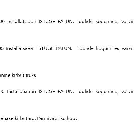
2016
2017
00 Installatsioon ISTUGE PALUN. Toolide kogumine, värvim
2018
2019
00 Installatsioon ISTUGE PALUN.
Toolide kogumine, värvi
2020
2021
mine kirbuturuks
2022
2023
00 Installatsioon ISTUGE PALUN. Toolide kogumine, värvim
2024
2025
ritehase kirbuturg. Pärmivabriku hoov.