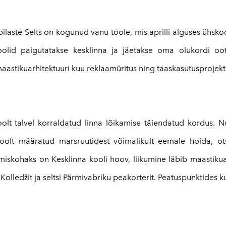
pilaste Selts on kogunud vanu toole, mis aprilli alguses ühsko
. Toolid paigutatakse kesklinna ja jäetakse oma olukordi
aastikuarhitektuuri kuu reklaamüritus ning taaskasutusprojekt
t talvel korraldatud linna lõikamise täiendatud kordus. Nu
oolt määratud marsruutidest võimalikult eemale hoida, otsi
iskohaks on Kesklinna kooli hoov, liikumine läbib maastiku
 Kolledžit ja seltsi Pärmivabriku peakorterit. Peatuspunktides