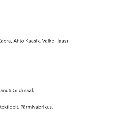
Kaera, Ahto Kaasik, Vaike Haas)
nuti Gildi saal.
ektidelt. Pärmivabrikus.