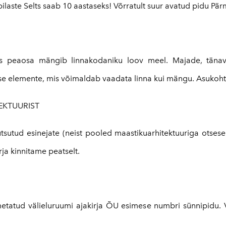
pilaste Selts saab 10 aastaseks! Võrratult suur avatud pidu Pär
us peaosa mängib linnakodaniku loov meel. Majade, tänav
kse elemente, mis võimaldab vaadata linna kui mängu. Asukoht: 
EKTUURIST
sutud esinejate (neist pooled maastikuarhitektuuriga otsese
rja kinnitame peatselt.
etatud välieluruumi ajakirja ÕU esimese numbri sünnipidu. Va