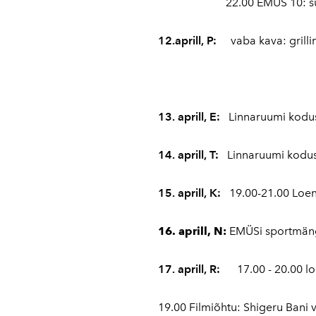
22.00 EMÜS 10: s
12.aprill, P:
vaba kava: grill
13. aprill, E:
Linnaruumi kodu
14. aprill, T:
Linnaruumi kodus
15. aprill, K:
19.00-21.00 Loen
16. aprill, N:
EMÜSi sportmängud
17. aprill, R:
17.00 - 20.00 loe
19.00 Filmiõhtu: Shigeru Bani 