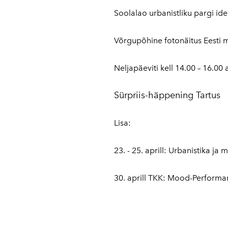
Soolalao urbanistliku pargi i
Võrgupõhine fotonäitus Eesti 
Neljapäeviti kell 14.00 – 16.0
Sürpriis-häppening Tartus
Lisa:
23. - 25. aprill: Urbanistika ja
30. aprill TKK: Mood-Performan