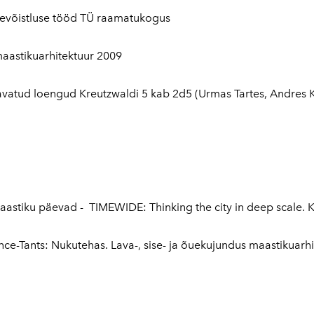
deevõistluse tööd TÜ raamatukogus
maastikuarhitektuur 2009
0 avatud loengud Kreutzwaldi 5 kab 2d5 (Urmas Tartes, Andres 
 maastiku päevad - TIMEWIDE: Thinking the city in deep scale. Ka
ce-Tants: Nukutehas. Lava-, sise- ja õuekujundus maastikuarhit