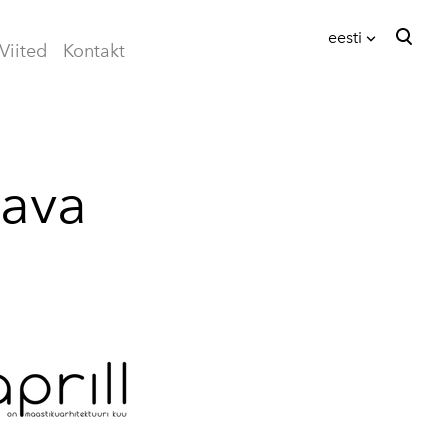
eesti
Viited
Kontakt
lisati ostukorvi.
Vaata ostukorvi
eesti
English
kava