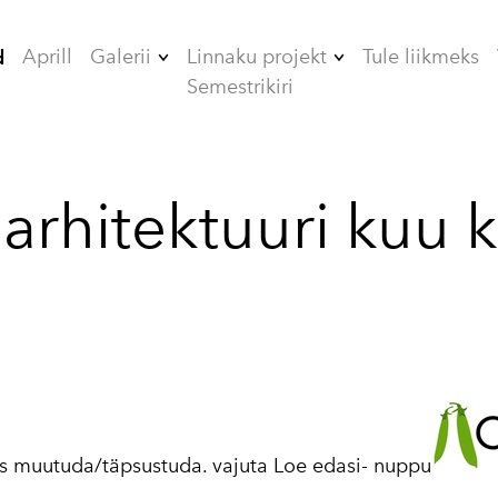
Aprill
Galerii
Linnaku projekt
Tule liikmeks
d
Semestrikiri
2006
ÜHISELAMUD
2007
TEHNIKAMAJA
arhitektuuri kuu 
2008
ZOOMEEDIKUM
2009
EHITAMINE
2010
2012
2013
2014
des muutuda/täpsustuda. vajuta Loe edasi- nuppu
2015