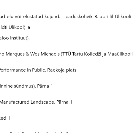
elu või elustatud kujund. Teaduskohvik 8. aprillil Ülikooli 
dti Ülikool) ja
loo Instituut).
o Marques & Wes Michaels (TTÜ Tartu Kolledži ja Maaülikooli 
Performance in Public. Raekoja plats
kinnine sündmus). Pärna 1
 Manufactured Landscape. Pärna 1
ed II