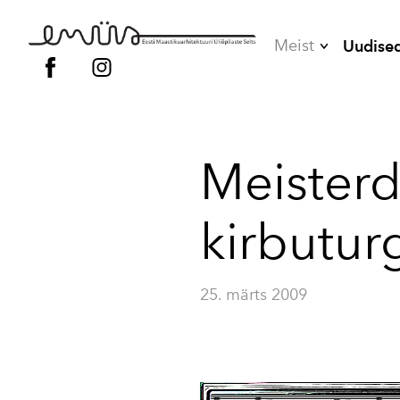
Meist
Uudise
Juhatus
Liikmed
Meisterda
Vilistlased
Põhikiri
kirbuturg
Kodukord
25. märts 2009