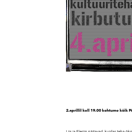
2.aprillil kell 19.00 kohtume kõik 
Liis ja Eleriin näitavad, kuidas teha ök