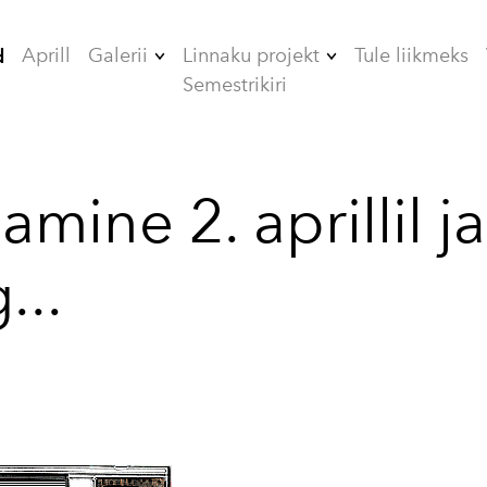
Aprill
Galerii
Linnaku projekt
Tule liikmeks
d
Semestrikiri
2006
ÜHISELAMUD
2007
TEHNIKAMAJA
mine 2. aprillil ja
2008
ZOOMEEDIKUM
2009
EHITAMINE
...
2010
2012
2013
2014
2015