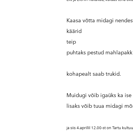
Kaasa võtta midagi nendes
käärid
teip
puhtaks pestud mahlapakk
kohapealt saab trukid.
Muidugi võib igaüks ka ise
lisaks võib tuua midagi mõn
ja siis 4.aprillil 12.00-st on Tartu kultu