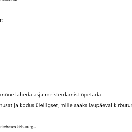
t:
 mõne laheda asja meisterdamist õpetada...
usat ja kodus üleliigset, mille saaks laupäeval kirbut
uritehases kirbuturg...