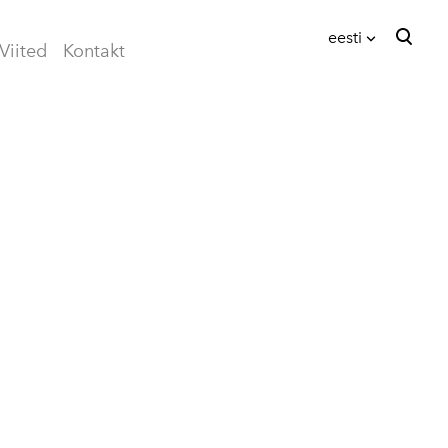
eesti
Viited
Kontakt
lisati ostukorvi.
Vaata ostukorvi
eesti
English