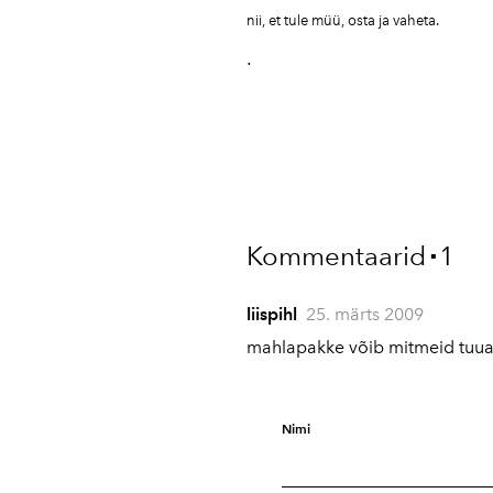
nii, et tule müü, osta ja vaheta.
.
Kommentaarid
1
▪
liispihl
25. märts 2009
mahlapakke võib mitmeid tuua
Nimi