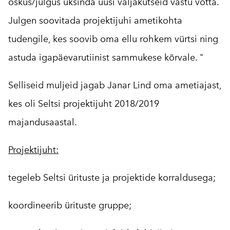
oskus/julgus üksinda uusi väljakutseid vastu võtta.
Julgen soovitada projektijuhi ametikohta
tudengile, kes soovib oma ellu rohkem vürtsi ning
astuda igapäevarutiinist sammukese kõrvale. "
Selliseid muljeid jagab Janar Lind oma ametiajast,
kes oli Seltsi projektijuht 2018/2019
majandusaastal.
Projektijuht:
tegeleb Seltsi ürituste ja projektide korraldusega;
koordineerib ürituste gruppe;