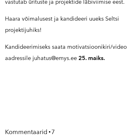
vastutab ürituste ja projektide läbiviimise eest.
Haara võimalusest ja kandideeri uueks Seltsi
projektijuhiks!
Kandideerimiseks saata motivatsioonikiri/video
aadressile juhatus@emys.ee
25. maiks.
Kommentaarid
7
▪