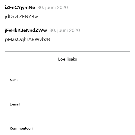
iZFnCYjymNe
30. juuni 2020
jdDrvLZFNYBw
jFvHkKJeNndZWw
30. juuni 2020
pMasQqhrARWvbzB
Kredit
17. september 2024
Loe lisaks
KREDITNO PODUZEĆE ZA FINANCIJSKO PLANIRANJE
TREBATE LI FINANCIJSKU POMOĆ? JESTE LI U
FINANCIJSKOJ KRIZI ILI SU VAM POTREBNA SREDSTVA
Nimi
ZA POKRETANJE VLASTITOG POSLA? TREBATE LI
SREDSTVA KAKO BISTE PODMIRILI DUG ILI ISPLATILI
E-mail
RAČUNE ILI POKRENULI DOBAR BIZNIS? IMATE LI NIZAK
KREDITNI REZULTAT I TEŠKO VAM JE DOBITI KAPITALNE
USLUGE OD LOKALNIH BANAKA I DRUGIH
Kommenteeri
FINANCIJSKIH INSTITUTA? EVO VAŠE ŠANSE DA