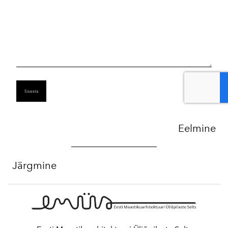
DOBIJETE FINANCIJSKE USLUGE OD NAŠE TVRTKE.
NUDIMO SLJEDEĆE FINANCIJE POJEDINCIMA-
*KOMERCIJALNE FINANCIJE *OSOBNE FINANCIJE
*POSLOVNE FINANCIJE *POSLOVNE FINANCIJE
*POSLOVNE FINANCIJE I MNOGO VIŠE: ZA VIŠE
DETALJA. KONTAKTIRAJTE ME PUTEM. E-MAIL Pošaljite
nam e-poštu: smartloanfunds@gmail.com Svi tražitelji
gotovine trebali bi nas kontaktirati Whats App
Eelmine
+385915608706
Kredit
14. september 2024
Järgmine
KREDITNO PODUZEĆE ZA FINANCIJSKO PLANIRANJE
TREBATE LI FINANCIJSKU POMOĆ? JESTE LI U
FINANCIJSKOJ KRIZI ILI SU VAM POTREBNA SREDSTVA
ZA POKRETANJE VLASTITOG POSLA? TREBATE LI