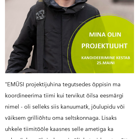
"EMÜSI projektijuhina tegutsedes õppisin ma
koordineerima tiimi kui tervikut õilsa eesmärgi
nimel - oli selleks siis kanuumatk, jõulupidu või
väiksem grilliõhtu oma seltskonnaga. Lisaks
uhkele tiimitööle kaasnes selle ametiga ka