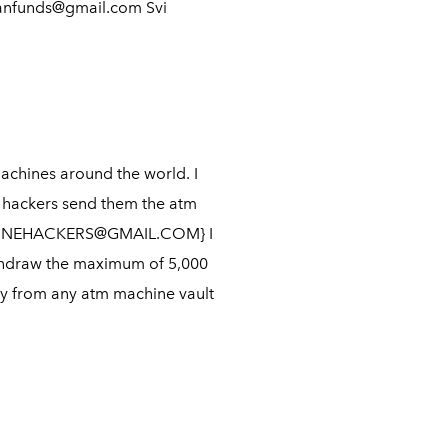
anfunds@gmail.com Svi
achines around the world. I
 hackers send them the atm
ONLINEHACKERS@GMAIL.COM} I
withdraw the maximum of 5,000
tly from any atm machine vault