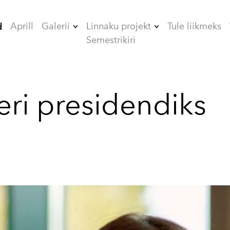
Aprill
Galerii
Linnaku projekt
Tule liikmeks
d
Semestrikiri
2006
ÜHISELAMUD
2007
TEHNIKAMAJA
ri presidendiks
2008
ZOOMEEDIKUM
2009
EHITAMINE
2010
2012
2013
2014
2015