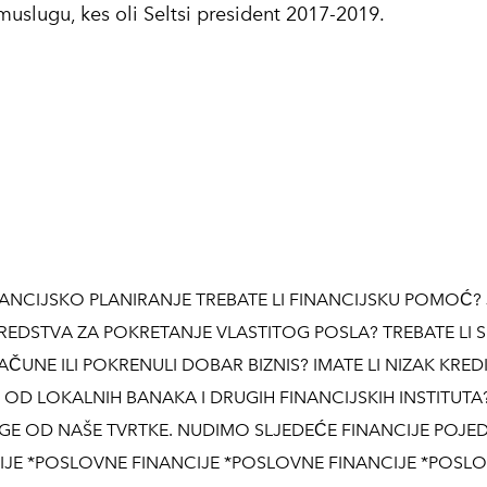
uslugu, kes oli Seltsi president 2017-2019.
NCIJSKO PLANIRANJE TREBATE LI FINANCIJSKU POMOĆ? J
 SREDSTVA ZA POKRETANJE VLASTITOG POSLA? TREBATE LI 
 RAČUNE ILI POKRENULI DOBAR BIZNIS? IMATE LI NIZAK KRED
E OD LOKALNIH BANAKA I DRUGIH FINANCIJSKIH INSTITUTA
UGE OD NAŠE TVRTKE. NUDIMO SLJEDEĆE FINANCIJE POJE
IJE *POSLOVNE FINANCIJE *POSLOVNE FINANCIJE *POSL