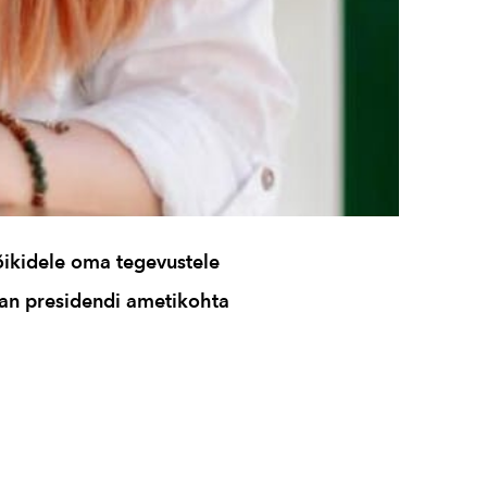
ikidele oma tegevustele
itan presidendi ametikohta