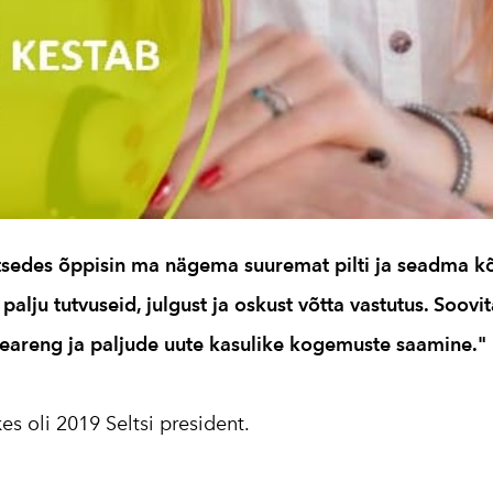
sedes õppisin ma nägema suuremat pilti ja seadma kõ
palju tutvuseid, julgust ja oskust võtta vastutus. Soov
seareng ja paljude uute kasulike kogemuste saamine."
s oli 2019 Seltsi president.