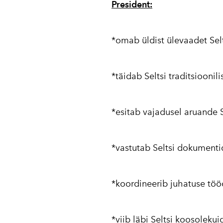
President:
*omab üldist ülevaadet Selt
*täidab Seltsi traditsioonil
*esitab vajadusel aruande S
*vastutab Seltsi dokumenti
*koordineerib juhatuse töö
*viib läbi Seltsi koosolekui