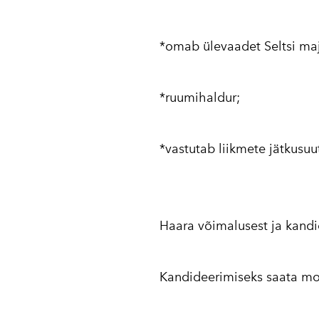
*omab ülevaadet Seltsi maj
*ruumihaldur;
*vastutab liikmete jätkusuut
Haara võimalusest ja kandid
Kandideerimiseks saata mot