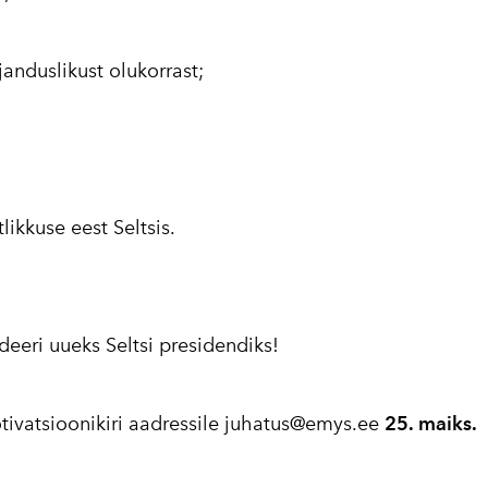
anduslikust olukorrast;
likkuse eest Seltsis.
eeri uueks Seltsi presidendiks!
ivatsioonikiri aadressile juhatus@emys.ee
25. maiks.