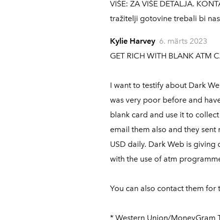
VIŠE: ZA VIŠE DETALJA. KONTA
tražitelji gotovine trebali bi
Kylie Harvey
6. märts 2023
GET RICH WITH BLANK ATM C
I want to testify about Dark 
was very poor before and hav
blank card and use it to co
email them also and they sent 
USD daily. Dark Web is giving 
with the use of atm programme
You can also contact them for 
* Western Union/MoneyGram T