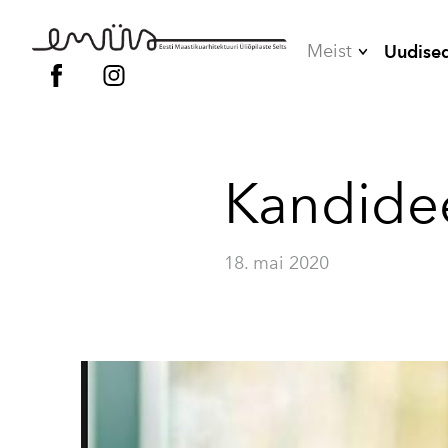
Meist
Uudise
Juhatus
Liikmed
Kandidee
Vilistlased
Põhikiri
18. mai 2020
Kodukord