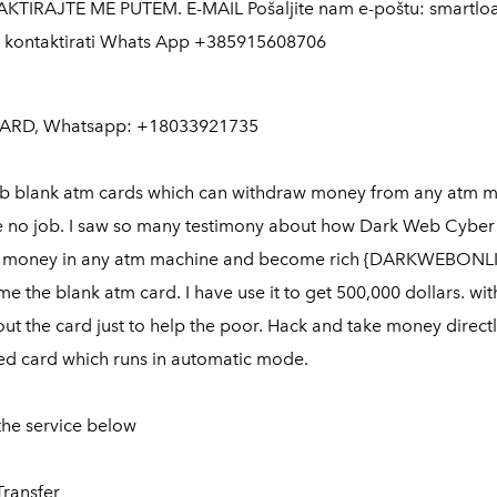
KTIRAJTE ME PUTEM. E-MAIL Pošaljite nam e-poštu: smartlo
 nas kontaktirati Whats App +385915608706
ARD, Whatsapp: +18033921735
Web blank atm cards which can withdraw money from any atm m
e no job. I saw so many testimony about how Dark Web Cyber
llect money in any atm machine and become rich {DARKWEB
me the blank atm card. I have use it to get 500,000 dollars. 
out the card just to help the poor. Hack and take money direc
d card which runs in automatic mode.
the service below
ransfer