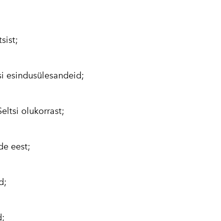
sist;
isi esindusülesandeid;
eltsi olukorrast;
de eest;
d;
d;