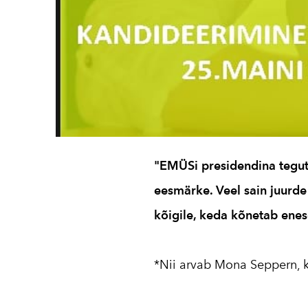
"EMÜSi presidendina tegut
eesmärke. Veel sain juurde 
kõigile, keda kõnetab ene
*Nii arvab Mona Seppern, ke