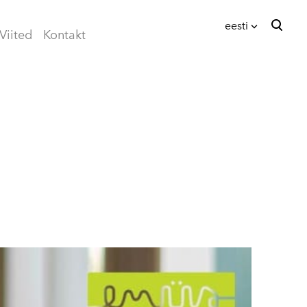
eesti
Viited
Kontakt
lisati ostukorvi.
Vaata ostukorvi
eesti
English