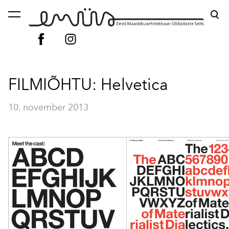
lisati ostukorvi.
Vaata ostukorvi
FILMIÕHTU: Helvetica
10. november 2013