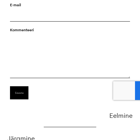
E-mail
Kommenteeri
Eelmine
Järgmine