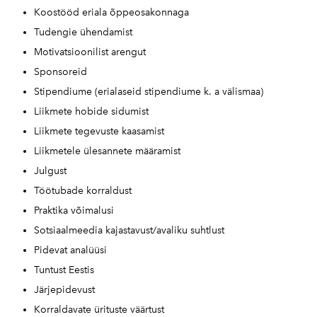
Koostööd eriala õppeosakonnaga
Tudengie ühendamist
Motivatsioonilist arengut
Sponsoreid
Stipendiume (erialaseid stipendiume k. a välismaa)
Liikmete hobide sidumist
Liikmete tegevuste kaasamist
Liikmetele ülesannete määramist
Julgust
Töötubade korraldust
Praktika võimalusi
Sotsiaalmeedia kajastavust/avaliku suhtlust
Pidevat analüüsi
Tuntust Eestis
Järjepidevust
Korraldavate ürituste väärtust