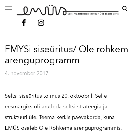
lisati ostukorvi.
Vaata ostukorvi
EMYSi siseüritus/ Ole rohkem
arenguprogramm
4. november 2017
Seltsi siseüritus toimus 20. oktoobril. Selle
eesmärgiks oli arutleda seltsi strateegia ja
struktuuri üle. Teema kerkis päevakorda, kuna
EMÜS osaleb Ole Rohkema arenguprogrammis,