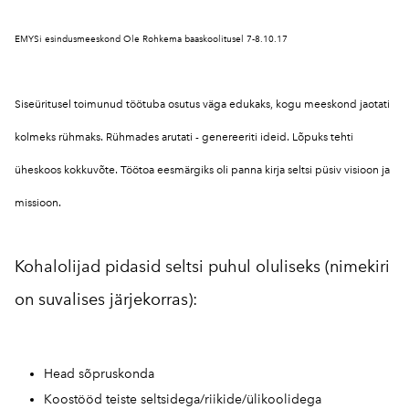
EMYSi esindusmeeskond Ole Rohkema baaskoolitusel 7-8.10.17
Siseüritusel toimunud töötuba osutus väga edukaks, kogu meeskond jaotati
kolmeks rühmaks. Rühmades arutati - genereeriti ideid. Lõpuks tehti
üheskoos kokkuvõte. Töötoa eesmärgiks oli panna kirja seltsi püsiv visioon ja
missioon.
Kohalolijad pidasid seltsi puhul oluliseks (nimekiri
on suvalises järjekorras):
Head sõpruskonda
Koostööd teiste seltsidega/riikide/ülikoolidega