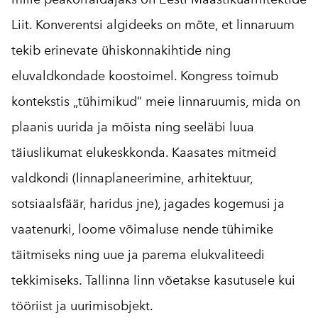
Liit. Konverentsi algideeks on mõte, et linnaruum
tekib erinevate ühiskonnakihtide ning
eluvaldkondade koostoimel. Kongress toimub
kontekstis „tühimikud“ meie linnaruumis, mida on
plaanis uurida ja mõista ning seeläbi luua
täiuslikumat elukeskkonda. Kaasates mitmeid
valdkondi (linnaplaneerimine, arhitektuur,
sotsiaalsfäär, haridus jne), jagades kogemusi ja
vaatenurki, loome võimaluse nende tühimike
täitmiseks ning uue ja parema elukvaliteedi
tekkimiseks. Tallinna linn võetakse kasutusele kui
tööriist ja uurimisobjekt.