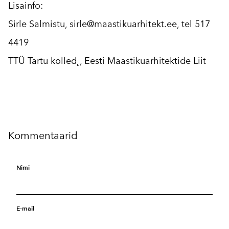
Lisainfo:
Sirle Salmistu,
sirle@maastikuarhitekt.ee
, tel 517
4419
TTÜ Tartu kolled˛, Eesti Maastikuarhitektide Liit
Kommentaarid
Nimi
E-mail