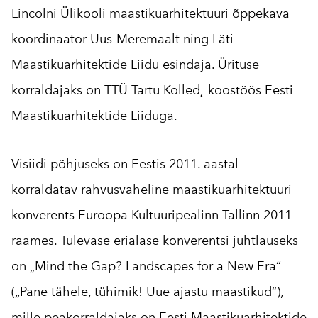
Lincolni Ülikooli maastikuarhitektuuri õppekava
koordinaator Uus-Meremaalt ning Läti
Maastikuarhitektide Liidu esindaja. Ürituse
korraldajaks on TTÜ Tartu Kolled˛ koostöös Eesti
Maastikuarhitektide Liiduga.
Visiidi põhjuseks on Eestis 2011. aastal
korraldatav rahvusvaheline maastikuarhitektuuri
konverents Euroopa Kultuuripealinn Tallinn 2011
raames. Tulevase erialase konverentsi juhtlauseks
on „Mind the Gap? Landscapes for a New Era“
(„Pane tähele, tühimik! Uue ajastu maastikud“),
mille peakorraldajaks on Eesti Maastikuarhitektide