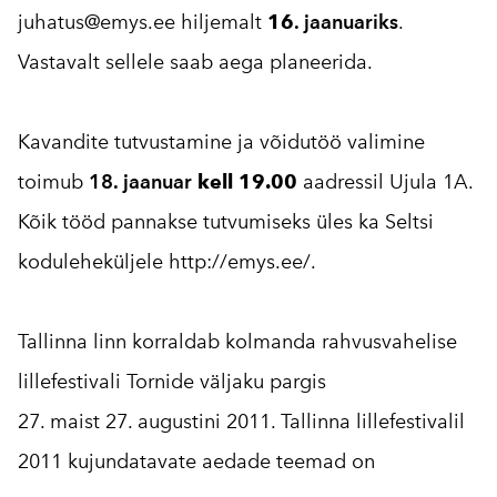
juhatus@emys.ee
hiljemalt
16
. jaanuariks
.
Vastavalt sellele saab aega planeerida.
Kavandite tutvustamine ja võidutöö valimine
toimub
18. jaanuar
kell 19.00
aadressil Ujula 1A.
Kõik tööd pannakse tutvumiseks üles ka Seltsi
koduleheküljele
http://emys.ee/
.
Tallinna linn korraldab kolmanda rahvusvahelise
lillefestivali Tornide väljaku pargis
27. maist 27. augustini 2011. Tallinna lillefestivalil
2011 kujundatavate aedade teemad on