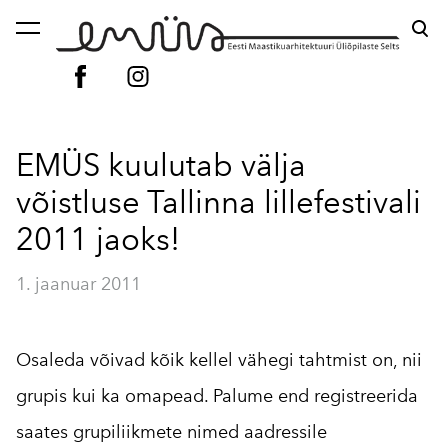
lisati ostukorvi.
Vaata ostukorvi
EMÜS kuulutab välja
võistluse Tallinna lillefestivali
2011 jaoks!
1. jaanuar 2011
Osaleda võivad kõik kellel vähegi tahtmist on, nii
grupis kui ka omapead. Palume end registreerida
saates grupiliikmete nimed aadressile