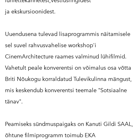
lühiettekannetest,
vestlusringidest
ja ekskursioonidest.
Uuendusena tulevad lisaprogrammis näitamisele
sel suvel rahvusvahelise workshop'i
CinemArchitecture raames valminud lühifilmid.
Vahetult peale konverentsi on võimalus osa võtta
Briti Nõukogu korraldatud Tulevikulinna mängust,
mis keskendub konverentsi teemale "Sotsiaalne
tänav".
Peamiseks sündmuspaigaks on Kanuti Gildi SAAL,
õhtune filmiprogramm toimub EKA