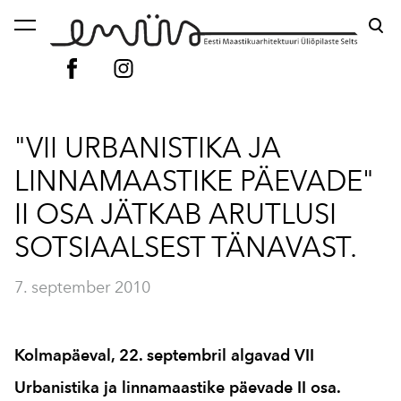
lisati ostukorvi.
Vaata ostukorvi
"VII URBANISTIKA JA
LINNAMAASTIKE PÄEVADE"
II OSA JÄTKAB ARUTLUSI
SOTSIAALSEST TÄNAVAST.
7. september 2010
Kolmapäeval, 22. septembril algavad VII
Urbanistika ja linnamaastike päevade II osa.