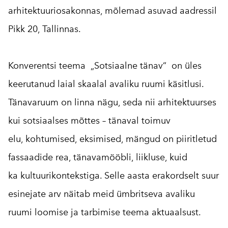
arhitektuuriosakonnas, mõlemad asuvad aadressil
Pikk 20, Tallinnas.
Konverentsi teema „Sotsiaalne tänav“ on üles
keerutanud laial skaalal avaliku ruumi käsitlusi.
Tänavaruum on linna nägu, seda nii arhitektuurses
kui sotsiaalses mõttes – tänaval toimuv
elu, kohtumised, eksimised, mängud on piiritletud
fassaadide rea, tänavamööbli, liikluse, kuid
ka kultuurikontekstiga. Selle aasta erakordselt suur
esinejate arv näitab meid ümbritseva avaliku
ruumi loomise ja tarbimise teema aktuaalsust.