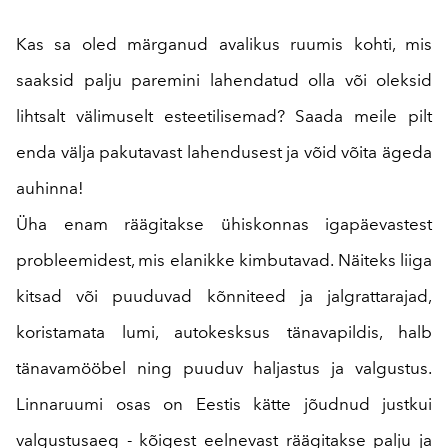
Kas sa oled märganud avalikus ruumis kohti, mis
saaksid palju paremini lahendatud olla või oleksid
lihtsalt välimuselt esteetilisemad? Saada meile pilt
enda välja pakutavast lahendusest ja võid võita ägeda
auhinna!
Üha enam räägitakse ühiskonnas igapäevastest
probleemidest, mis elanikke kimbutavad. Näiteks liiga
kitsad või puuduvad kõnniteed ja jalgrattarajad,
koristamata lumi, autokesksus tänavapildis, halb
tänavamööbel ning puuduv haljastus ja valgustus.
Linnaruumi osas on Eestis kätte jõudnud justkui
valgustusaeg - kõigest eelnevast räägitakse palju ja