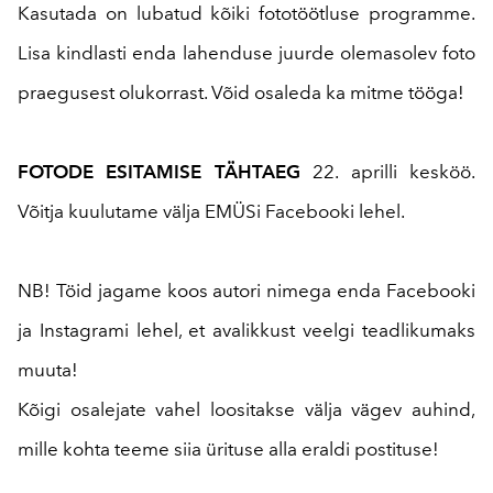
Kasutada on lubatud kõiki fototöötluse programme.
Lisa kindlasti enda lahenduse juurde olemasolev foto
praegusest olukorrast. Võid osaleda ka mitme tööga!
FOTODE ESITAMISE TÄHTAEG
22. aprilli kesköö.
Võitja kuulutame välja EMÜSi Facebooki lehel.
NB! Töid jagame koos autori nimega enda Facebooki
ja Instagrami lehel, et avalikkust veelgi teadlikumaks
muuta!
Kõigi osalejate vahel loositakse välja vägev auhind,
mille kohta teeme siia ürituse alla eraldi postituse!