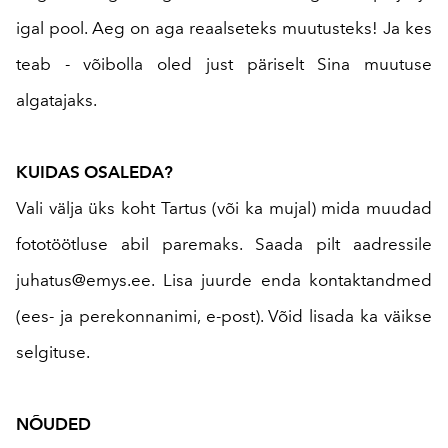
igal pool. Aeg on aga reaalseteks muutusteks! Ja kes
teab - võibolla oled just päriselt Sina muutuse
algatajaks.
KUIDAS OSALEDA?
Vali välja üks koht Tartus (või ka mujal) mida muudad
fototöötluse abil paremaks. Saada pilt aadressile
juhatus@emys.ee. Lisa juurde enda kontaktandmed
(ees- ja perekonnanimi, e-post). Võid lisada ka väikse
selgituse.
NÕUDED