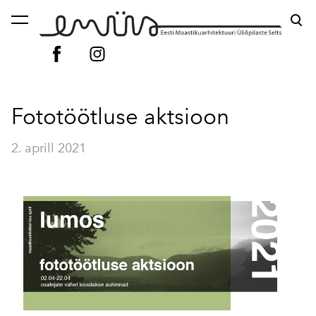
lisati ostukorvi.
Vaata ostukorvi
Fototöötluse aktsioon
2. aprill 2021